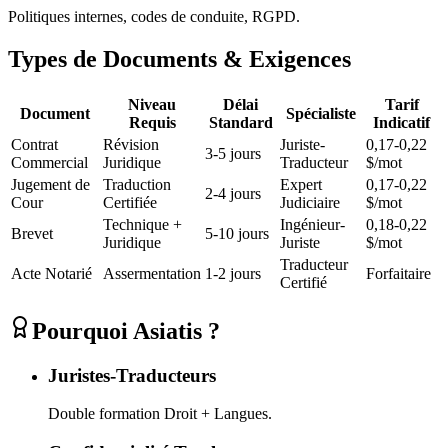
Politiques internes, codes de conduite, RGPD.
Types de Documents & Exigences
Niveau
Délai
Tarif
Document
Spécialiste
Requis
Standard
Indicatif
Contrat
Révision
Juriste-
0,17-0,22
3-5 jours
Commercial
Juridique
Traducteur
$/mot
Jugement de
Traduction
Expert
0,17-0,22
2-4 jours
Cour
Certifiée
Judiciaire
$/mot
Technique +
Ingénieur-
0,18-0,22
Brevet
5-10 jours
Juridique
Juriste
$/mot
Traducteur
Acte Notarié
Assermentation
1-2 jours
Forfaitaire
Certifié
Pourquoi Asiatis ?
Juristes-Traducteurs
Double formation Droit + Langues.