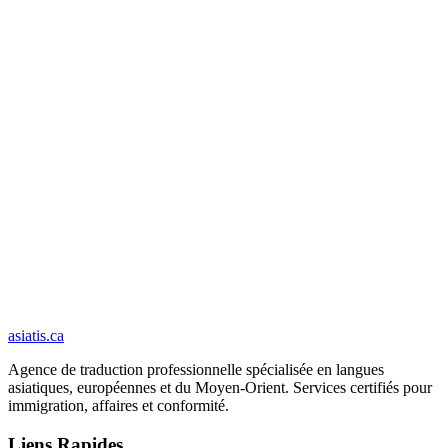
Vos documents sont supprimés de nos serveurs dans les 30 jours
suivant la livraison.
Vos documents ne sont jamais utilisés pour entraîner un modèle
d'intelligence artificielle.
Sécurité et confidentialité
asiatis.ca
Agence de traduction professionnelle spécialisée en langues
asiatiques, européennes et du Moyen-Orient. Services certifiés pour
immigration, affaires et conformité.
Liens Rapides