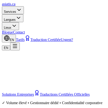
asiatis.ca
Services
Langues
Lieux
Blogue
Contact
Tarifs
Traduction Certifiée
Urgent?
EN
EN
Solutions Entreprises
Traductions Certifiées Officielles
✓ Volume élevé • Gestionnaire dédié • Confidentialité corporative