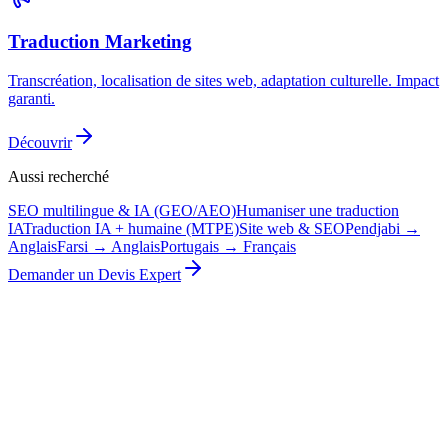
Traduction Marketing
Transcréation, localisation de sites web, adaptation culturelle. Impact
garanti.
Découvrir
Aussi recherché
SEO multilingue & IA (GEO/AEO)
Humaniser une traduction
IA
Traduction IA + humaine (MTPE)
Site web & SEO
Pendjabi →
Anglais
Farsi → Anglais
Portugais → Français
Demander un Devis Expert
Vous avez un projet complexe ? (Manuel technique,
Contrat juridique, Médical)
Ces projets nécessitent une analyse approfondie. Envoyez-nous vos
fichiers pour un devis sur mesure sous 1 heure.
Demander un Devis B2B