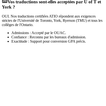
Vos traductions sont-elles acceptées par U of T et
York ?
OUI. Nos traductions certifiées ATIO répondent aux exigences
strictes de l'Université de Toronto, York, Ryerson (TMU) et tous les
collèges de l'Ontario.
Admissions : Accepté par le OUAC.
Confiance : Reconnu par les bureaux d'admission.
Exactitude : Support pour conversion GPA précis.
Obtenez votre devis gratuit
Envoyez-nous directement vos documents pour une analyse rapide.
Pour recevoir une offre précise en moins d'une heure, envoyez vos
fichiers à :
web@asiatis.ca