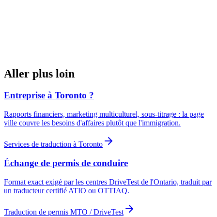
Vos documents sont supprimés de nos serveurs dans les 30 jours
suivant la livraison.
Vos documents ne sont jamais utilisés pour entraîner un modèle
d'intelligence artificielle.
Sécurité et confidentialité
Aller plus loin
Entreprise à Toronto ?
Rapports financiers, marketing multiculturel, sous-titrage : la page
ville couvre les besoins d'affaires plutôt que l'immigration.
Services de traduction à Toronto
Échange de permis de conduire
Format exact exigé par les centres DriveTest de l'Ontario, traduit par
un traducteur certifié ATIO ou OTTIAQ.
Traduction de permis MTO / DriveTest