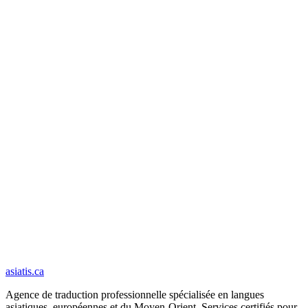
Suppression après 1 heure sans commande, 30 jours après livraison.
Vos documents ne sont jamais utilisés pour entraîner un modèle
d'intelligence artificielle.
Sécurité et confidentialité
asiatis.ca
Agence de traduction professionnelle spécialisée en langues
asiatiques, européennes et du Moyen-Orient. Services certifiés pour