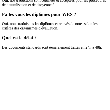
Oui, nos traductions sont certifiées et acceptées pour les procédures
de naturalisation et de citoyenneté.
Faites-vous les diplômes pour WES ?
Oui, nous traduisons les diplômes et relevés de notes selon les
critères des organismes d'évaluation.
Quel est le délai ?
Les documents standards sont généralement traités en 24h à 48h.
Obtenez votre devis gratuit
Envoyez-nous directement vos documents pour une analyse rapide.
Pour recevoir une offre précise en moins d'une heure, envoyez vos
fichiers à :
web@asiatis.ca