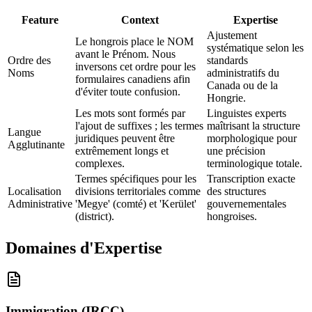
Feature
Context
Expertise
Ajustement
Le hongrois place le NOM
systématique selon les
avant le Prénom. Nous
Ordre des
standards
inversons cet ordre pour les
Noms
administratifs du
formulaires canadiens afin
Canada ou de la
d'éviter toute confusion.
Hongrie.
Les mots sont formés par
Linguistes experts
l'ajout de suffixes ; les termes
maîtrisant la structure
Langue
juridiques peuvent être
morphologique pour
Agglutinante
extrêmement longs et
une précision
complexes.
terminologique totale.
Termes spécifiques pour les
Transcription exacte
Localisation
divisions territoriales comme
des structures
Administrative
'Megye' (comté) et 'Kerület'
gouvernementales
(district).
hongroises.
Domaines d'Expertise
Immigration (IRCC)