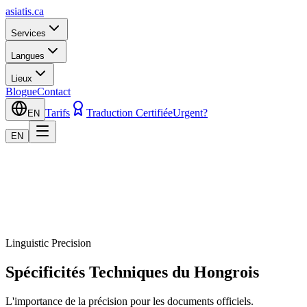
asiatis.ca
Services
Langues
Lieux
Blogue
Contact
Tarifs
Traduction Certifiée
Urgent?
EN
EN
Linguistic Precision
Spécificités Techniques du Hongrois
L'importance de la précision pour les documents officiels.