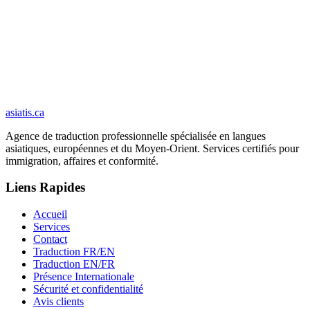
Vos documents sont supprimés de nos serveurs dans les 30 jours
suivant la livraison.
Vos documents ne sont jamais utilisés pour entraîner un modèle
d'intelligence artificielle.
Sécurité et confidentialité
asiatis.ca
Agence de traduction professionnelle spécialisée en langues
asiatiques, européennes et du Moyen-Orient. Services certifiés pour
immigration, affaires et conformité.
Liens Rapides
Accueil
Services
Contact
Traduction FR/EN
Traduction EN/FR
Présence Internationale
Sécurité et confidentialité
Avis clients