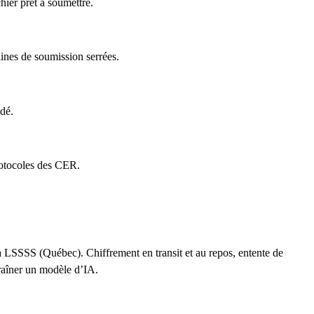
ier prêt à soumettre.
lines de soumission serrées.
idé.
rotocoles des CER.
la LSSSS (Québec). Chiffrement en transit et au repos, entente de
traîner un modèle d’IA.