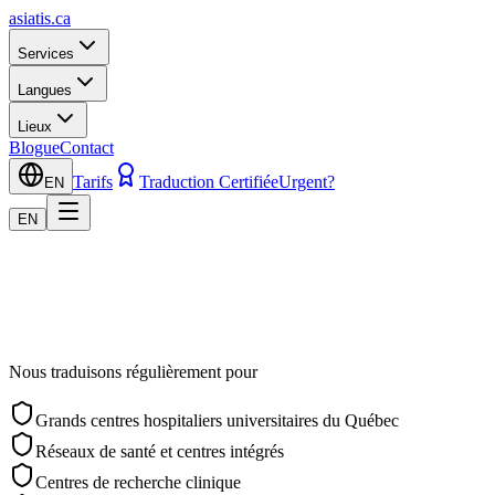
asiatis.ca
Services
Langues
Lieux
Blogue
Contact
Tarifs
Traduction Certifiée
Urgent?
EN
EN
Nous traduisons régulièrement pour
Grands centres hospitaliers universitaires du Québec
Réseaux de santé et centres intégrés
Centres de recherche clinique