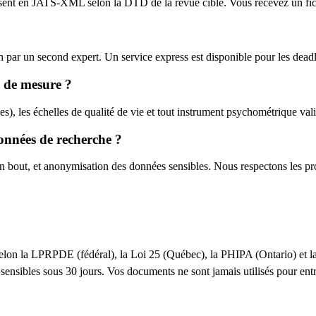
ent en JATS-XML selon la DTD de la revue cible. Vous recevez un fich
on par un second expert. Un service express est disponible pour les dead
s de mesure ?
), les échelles de qualité de vie et tout instrument psychométrique val
onnées de recherche ?
n bout, et anonymisation des données sensibles. Nous respectons les p
s selon la LPRPDE (fédéral), la Loi 25 (Québec), la PHIPA (Ontario) et 
s sensibles sous 30 jours. Vos documents ne sont jamais utilisés pour en