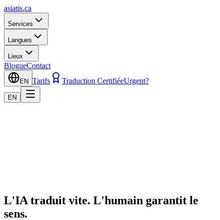
asiatis.ca
Services
Langues
Lieux
Blogue
Contact
Tarifs
Traduction Certifiée
Urgent?
EN
EN
L'IA traduit vite. L'humain garantit le
sens.