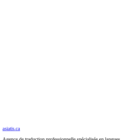
Vos documents sont supprimés de nos serveurs dans les 30 jours
suivant la livraison.
Vos documents ne sont jamais utilisés pour entraîner un modèle
d'intelligence artificielle.
Sécurité et confidentialité
asiatis.ca
Agence de traduction professionnelle spécialisée en langues