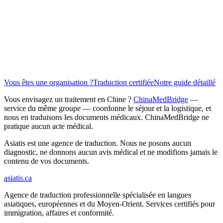
Vos documents sont supprimés de nos serveurs dans les 30 jours
suivant la livraison.
Vos documents ne sont jamais utilisés pour entraîner un modèle
d'intelligence artificielle.
Sécurité et confidentialité
Vous êtes une organisation ?
Traduction certifiée
Notre guide détaillé
Vous envisagez un traitement en Chine ?
ChinaMedBridge
—
service du même groupe — coordonne le séjour et la logistique, et
nous en traduisons les documents médicaux. ChinaMedBridge ne
pratique aucun acte médical.
Asiatis est une agence de traduction. Nous ne posons aucun
diagnostic, ne donnons aucun avis médical et ne modifions jamais le
contenu de vos documents.
asiatis.ca
Agence de traduction professionnelle spécialisée en langues
asiatiques, européennes et du Moyen-Orient. Services certifiés pour
immigration, affaires et conformité.