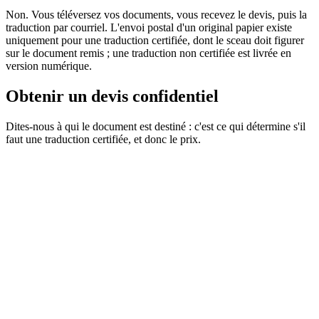
Non. Vous téléversez vos documents, vous recevez le devis, puis la
traduction par courriel. L'envoi postal d'un original papier existe
uniquement pour une traduction certifiée, dont le sceau doit figurer
sur le document remis ; une traduction non certifiée est livrée en
version numérique.
Obtenir un devis confidentiel
Dites-nous à qui le document est destiné : c'est ce qui détermine s'il
faut une traduction certifiée, et donc le prix.
Obtenez votre devis gratuit
Envoyez-nous directement vos documents pour une analyse rapide.
Pour recevoir une offre précise en moins d'une heure, envoyez vos
fichiers à :
web@asiatis.ca