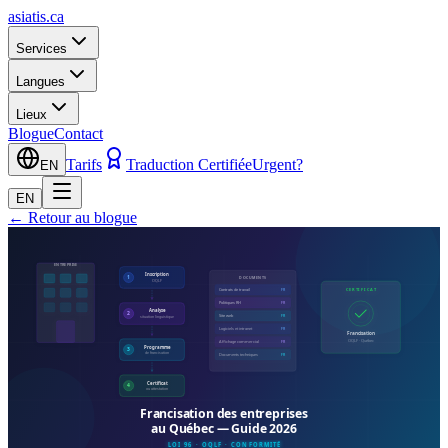
asiatis.ca
Services
Langues
Lieux
Blogue
Contact
Tarifs
Traduction Certifiée
Urgent?
EN
EN
←
Retour au blogue