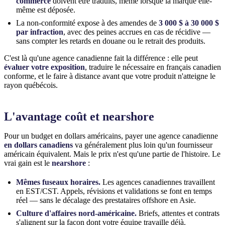
commerce
doivent être traduits, même lorsque la marque elle-
même est déposée.
La non-conformité expose à des amendes de
3 000 $ à 30 000 $
par infraction
, avec des peines accrues en cas de récidive —
sans compter les retards en douane ou le retrait des produits.
C'est là qu'une agence canadienne fait la différence : elle peut
évaluer votre exposition
, traduire le nécessaire en français canadien
conforme, et le faire à distance avant que votre produit n'atteigne le
rayon québécois.
L'avantage coût et nearshore
Pour un budget en dollars américains, payer une agence canadienne
en dollars canadiens
va généralement plus loin qu'un fournisseur
américain équivalent. Mais le prix n'est qu'une partie de l'histoire. Le
vrai gain est le
nearshore
:
Mêmes fuseaux horaires.
Les agences canadiennes travaillent
en EST/CST. Appels, révisions et validations se font en temps
réel — sans le décalage des prestataires offshore en Asie.
Culture d'affaires nord-américaine.
Briefs, attentes et contrats
s'alignent sur la façon dont votre équipe travaille déjà.