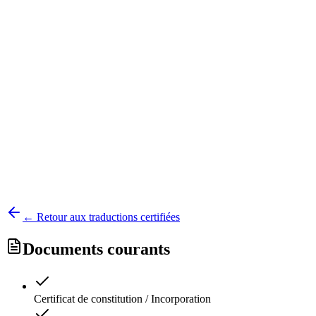
Vos documents sont supprimés de nos serveurs dans les 30 jours
suivant la livraison.
Vos documents ne sont jamais utilisés pour entraîner un modèle
d'intelligence artificielle.
Sécurité et confidentialité
← Retour aux traductions certifiées
Documents courants
Certificat de constitution / Incorporation