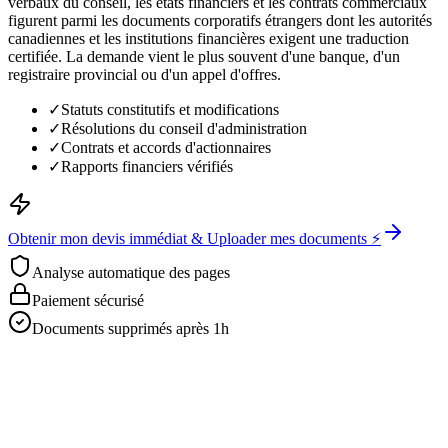
verbaux du conseil, les états financiers et les contrats commerciaux
figurent parmi les documents corporatifs étrangers dont les autorités
canadiennes et les institutions financières exigent une traduction
certifiée. La demande vient le plus souvent d'une banque, d'un
registraire provincial ou d'un appel d'offres.
✓
Statuts constitutifs et modifications
✓
Résolutions du conseil d'administration
✓
Contrats et accords d'actionnaires
✓
Rapports financiers vérifiés
Obtenir mon devis immédiat & Uploader mes documents ⚡
Analyse automatique des pages
Paiement sécurisé
Documents supprimés après 1h
Obtenez votre devis gratuit
Envoyez-nous directement vos documents pour une analyse rapide.