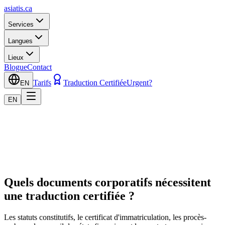
asiatis.ca
Services
Langues
Lieux
Blogue
Contact
Tarifs
Traduction Certifiée
Urgent?
EN
EN
Quels documents corporatifs nécessitent
une traduction certifiée ?
Les statuts constitutifs, le certificat d'immatriculation, les procès-