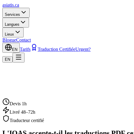
asiatis.ca
Services
Langues
Lieux
Blogue
Contact
Tarifs
Traduction Certifiée
Urgent?
EN
EN
Devis 1h
Livré 48–72h
Traducteur certifié
L'IQAS accepte-t-il les traductions PDF cer