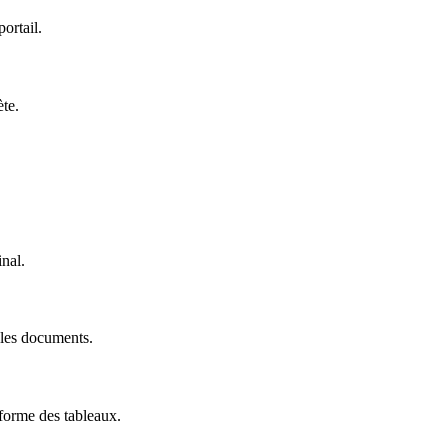
ortail.
te.
inal.
 les documents.
forme des tableaux.