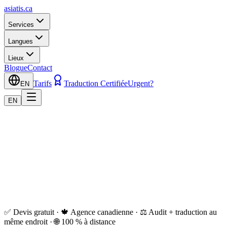
asiatis.ca
Services
Langues
Lieux
Blogue
Contact
Tarifs
Traduction Certifiée
Urgent?
EN
EN
✅ Devis gratuit · 🍁 Agence canadienne · ⚖️ Audit + traduction au
même endroit · 🌐 100 % à distance