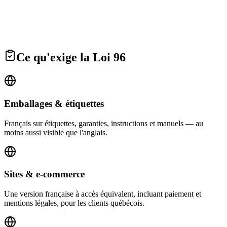
Vos documents sont supprimés de nos serveurs dans les 30 jours
suivant la livraison.
Vos documents ne sont jamais utilisés pour entraîner un modèle
d'intelligence artificielle.
Sécurité et confidentialité
Ce qu'exige la Loi 96
Emballages & étiquettes
Français sur étiquettes, garanties, instructions et manuels — au
moins aussi visible que l'anglais.
Sites & e-commerce
Une version française à accès équivalent, incluant paiement et
mentions légales, pour les clients québécois.