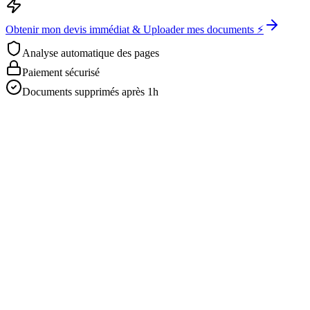
Obtenir mon devis immédiat & Uploader mes documents ⚡
Analyse automatique des pages
Paiement sécurisé
Documents supprimés après 1h
Obtenez votre devis gratuit
Envoyez-nous directement vos documents pour une analyse rapide.
Pour recevoir une offre précise en moins d'une heure, envoyez vos
fichiers à :
web@asiatis.ca
Formats acceptés : PDF, Word, Images, Scans.
Fichiers volumineux ?
Envoyez-les via WeTransfer