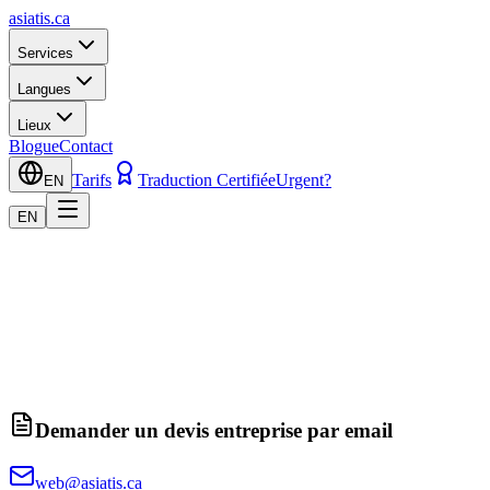
asiatis.ca
Services
Langues
Lieux
Blogue
Contact
Tarifs
Traduction Certifiée
Urgent?
EN
EN
Demander un devis entreprise par email
web@asiatis.ca