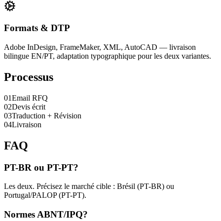
Formats & DTP
Adobe InDesign, FrameMaker, XML, AutoCAD — livraison
bilingue EN/PT, adaptation typographique pour les deux variantes.
Processus
0
1
Email RFQ
0
2
Devis écrit
0
3
Traduction + Révision
0
4
Livraison
FAQ
PT-BR ou PT-PT?
Les deux. Précisez le marché cible : Brésil (PT-BR) ou
Portugal/PALOP (PT-PT).
Normes ABNT/IPQ?