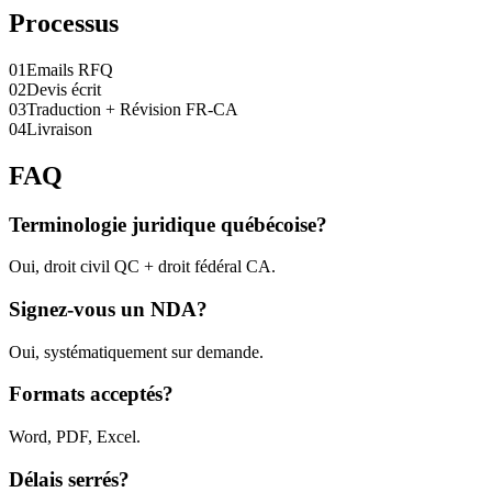
Processus
0
1
Emails RFQ
0
2
Devis écrit
0
3
Traduction + Révision FR-CA
0
4
Livraison
FAQ
Terminologie juridique québécoise?
Oui, droit civil QC + droit fédéral CA.
Signez-vous un NDA?
Oui, systématiquement sur demande.
Formats acceptés?
Word, PDF, Excel.
Délais serrés?