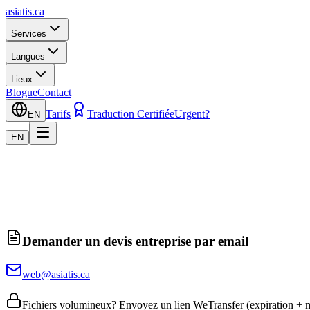
asiatis.ca
Services
Langues
Lieux
Blogue
Contact
Tarifs
Traduction Certifiée
Urgent?
EN
EN
Demander un devis entreprise par email
web@asiatis.ca
Fichiers volumineux? Envoyez un lien WeTransfer (expiration + m