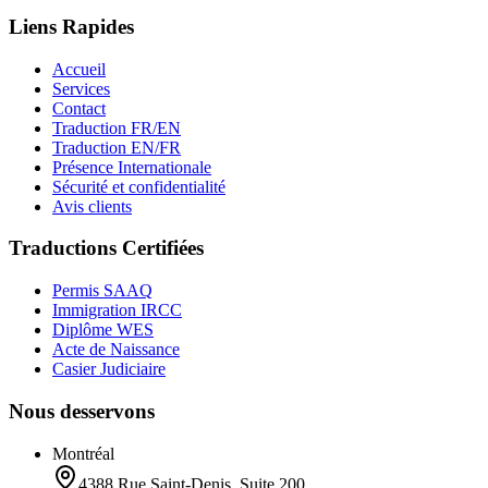
Liens Rapides
Accueil
Services
Contact
Traduction FR/EN
Traduction EN/FR
Présence Internationale
Sécurité et confidentialité
Avis clients
Traductions Certifiées
Permis SAAQ
Immigration IRCC
Diplôme WES
Acte de Naissance
Casier Judiciaire
Nous desservons
Montréal
4388 Rue Saint-Denis, Suite 200