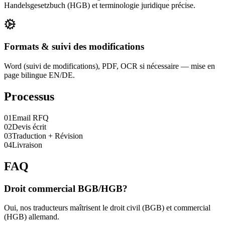
Handelsgesetzbuch (HGB) et terminologie juridique précise.
Formats & suivi des modifications
Word (suivi de modifications), PDF, OCR si nécessaire — mise en
page bilingue EN/DE.
Processus
0
1
Email RFQ
0
2
Devis écrit
0
3
Traduction + Révision
0
4
Livraison
FAQ
Droit commercial BGB/HGB?
Oui, nos traducteurs maîtrisent le droit civil (BGB) et commercial
(HGB) allemand.