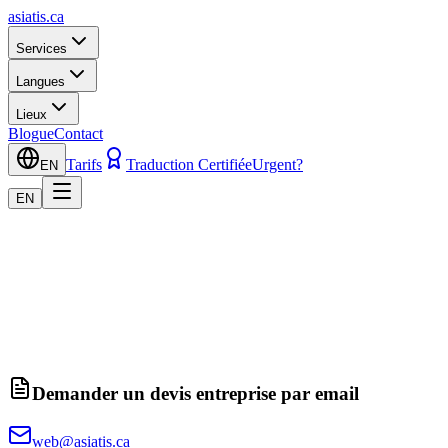
asiatis.ca
Services
Langues
Lieux
Blogue
Contact
Tarifs
Traduction Certifiée
Urgent?
EN
EN
Demander un devis entreprise par email
web@asiatis.ca