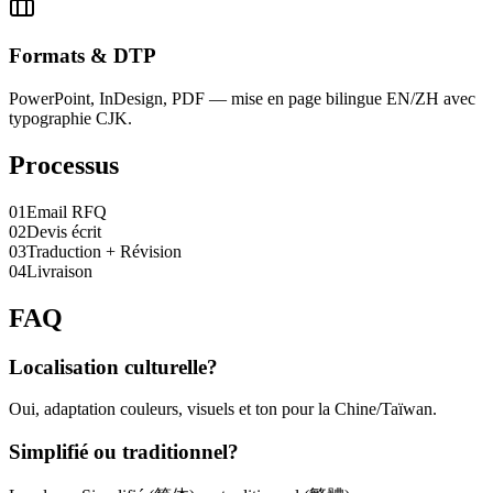
Formats & DTP
PowerPoint, InDesign, PDF — mise en page bilingue EN/ZH avec
typographie CJK.
Processus
0
1
Email RFQ
0
2
Devis écrit
0
3
Traduction + Révision
0
4
Livraison
FAQ
Localisation culturelle?
Oui, adaptation couleurs, visuels et ton pour la Chine/Taïwan.
Simplifié ou traditionnel?