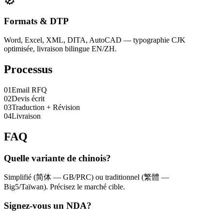
Formats & DTP
Word, Excel, XML, DITA, AutoCAD — typographie CJK
optimisée, livraison bilingue EN/ZH.
Processus
0
1
Email RFQ
0
2
Devis écrit
0
3
Traduction + Révision
0
4
Livraison
FAQ
Quelle variante de chinois?
Simplifié (简体 — GB/PRC) ou traditionnel (繁體 —
Big5/Taïwan). Précisez le marché cible.
Signez-vous un NDA?