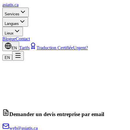
asiatis.ca
Services
Langues
Lieux
Blogue
Contact
Tarifs
Traduction Certifiée
Urgent?
EN
EN
Demander un devis entreprise par email
web@asiatis.ca