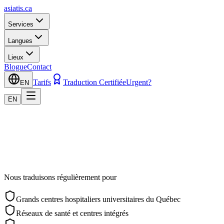
asiatis.ca
Services
Langues
Lieux
Blogue
Contact
Tarifs
Traduction Certifiée
Urgent?
EN
EN
Nous traduisons régulièrement pour
Grands centres hospitaliers universitaires du Québec
Réseaux de santé et centres intégrés