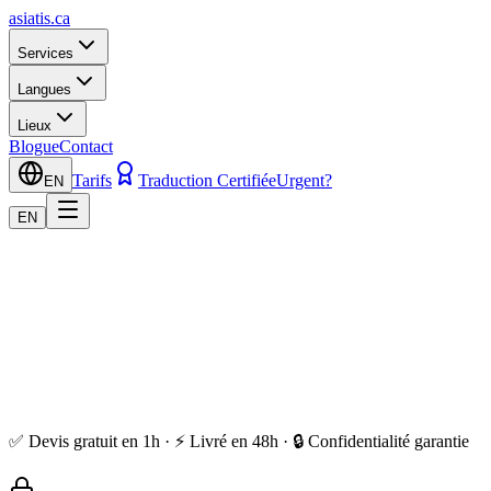
asiatis.ca
Services
Langues
Lieux
Blogue
Contact
Tarifs
Traduction Certifiée
Urgent?
EN
EN
✅ Devis gratuit en 1h · ⚡ Livré en 48h · 🔒 Confidentialité garantie