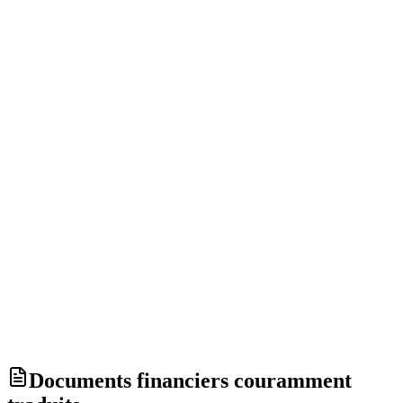
Vos documents sont supprimés de nos serveurs dans les 30 jours
suivant la livraison.
Vos documents ne sont jamais utilisés pour entraîner un modèle
d'intelligence artificielle.
Sécurité et confidentialité
Documents financiers couramment